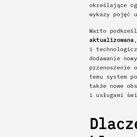
określające o
wykazy pojęć 
Warto podkreś
aktualizowana
i technologic
dodawanie now
przenoszenie 
temu system p
także nowe ob
i usługami św
Dlacz