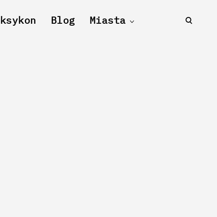
ksykon
Blog
Miasta
open
toggle
child
searc
menu
form