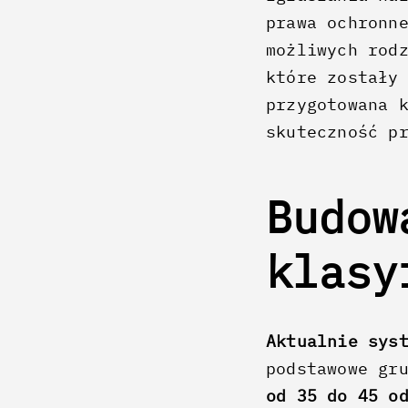
prawa ochronn
możliwych rod
które zostały
przygotowana 
skuteczność p
Budow
klas
Aktualnie sys
podstawowe gr
od 35 do 45 o