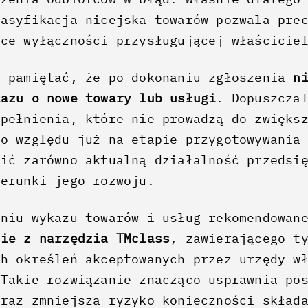
lasyfikacja nicejska towarów pozwala pre
ice wyłączności przysługującej właścicie
ż pamiętać, że po dokonaniu zgłoszenia
n
kazu o nowe towary lub usługi
. Dopuszcza
upełnienia, które nie prowadzą do zwięks
go względu już na etapie przygotowywania
nić zarówno aktualną działalność przedsi
ierunki jego rozwoju.
aniu wykazu towarów i usług rekomendowan
nie z narzędzia TMclass
, zawierającego t
ch określeń akceptowanych przez urzędy w
 Takie rozwiązanie znacząco usprawnia po
oraz zmniejsza ryzyko konieczności skład