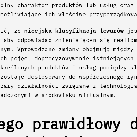
gólny charakter produktów lub usług oraz
umożliwiające ich właściwe przyporządkow
lić, że
nicejska klasyfikacja towarów je
, aby odpowiadać zmieniającym się realio
znym. Wprowadzane zmiany obejmują między
ych pojęć, doprecyzowywanie istniejących
określonych produktów i usług pomiędzy k
ozostaje dostosowany do współczesnego ry
szary działalności związane z technologi
iadczonymi w środowisku wirtualnym.
ego prawidłowy 