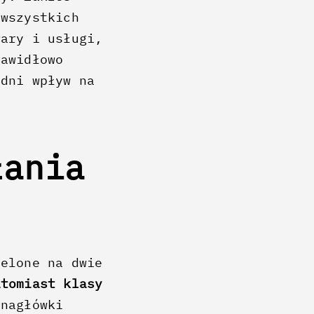
 wszystkich
wary i usługi,
rawidłowo
edni wpływ na
łania
ielone na dwie
atomiast klasy
 nagłówki