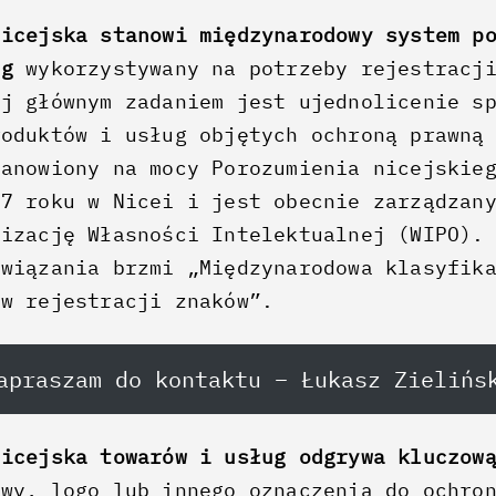
nicejska stanowi międzynarodowy system p
ug
wykorzystywany na potrzeby rejestracji
ej głównym zadaniem jest ujednolicenie s
roduktów i usług objętych ochroną prawną
tanowiony na mocy Porozumienia nicejskie
57 roku w Nicei i jest obecnie zarządzan
nizację Własności Intelektualnej (WIPO).
związania brzmi „Międzynarodowa klasyfik
ów rejestracji znaków”.
apraszam do kontaktu – Łukasz Zielińs
nicejska towarów i usług odgrywa kluczow
zwy, logo lub innego oznaczenia do ochro