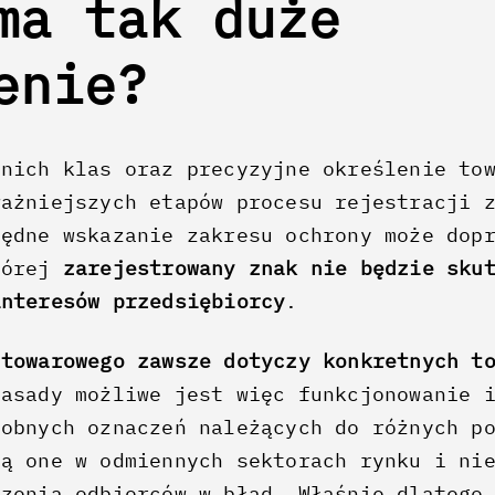
ma tak duże
zenie?
dnich klas oraz precyzyjne określenie to
ważniejszych etapów procesu rejestracji 
łędne wskazanie zakresu ochrony może dop
tórej
zarejestrowany znak nie będzie sku
interesów przedsiębiorcy
.
 towarowego zawsze dotyczy konkretnych t
zasady możliwe jest więc funkcjonowanie 
dobnych oznaczeń należących do różnych p
ją one w odmiennych sektorach rynku i ni
dzenia odbiorców w błąd. Właśnie dlatego