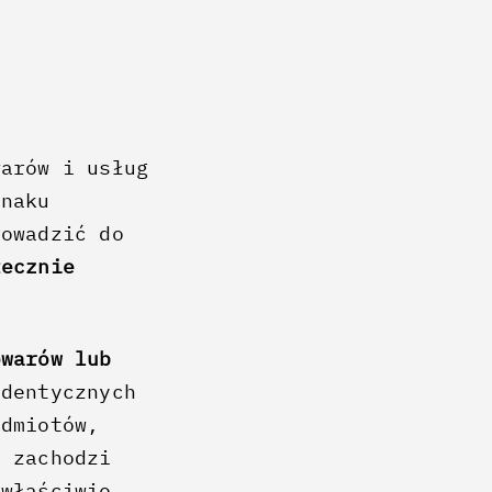
warów i usług
znaku
rowadzić do
tecznie
owarów lub
identycznych
odmiotów,
e zachodzi
 właściwie