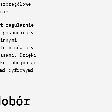
 szczegółowe
anie.
st regularnie
m gospodarczym
 innymi
 terminów czy
lasami. Dzięki
nku, obejmując
ami cyfrowymi
dobór