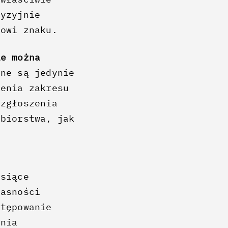
cyzyjnie
lowi znaku.
ie można
lne są jedynie
zenia zakresu
 zgłoszenia
ębiorstwa, jak
e
ysiące
łasności
stępowanie
ania