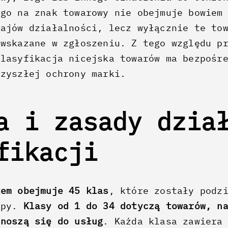
ego na znak towarowy nie obejmuje bowiem
zajów działalności, lecz wyłącznie te to
 wskazane w zgłoszeniu. Z tego względu p
klasyfikacja nicejska towarów ma bezpośr
rzyszłej ochrony marki.
a i zasady dzia
yfikacji
tem obejmuje 45 klas
, które zostały podz
upy.
Klasy od 1 do 34 dotyczą towarów, n
dnoszą się do usług
. Każda klasa zawiera