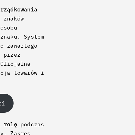
orządkowania
 znaków
posobu
 znaku. System
go zawartego
y przez
 Oficjalna
acja towarów i
ki
ą rolę
podczas
ny. Zakres