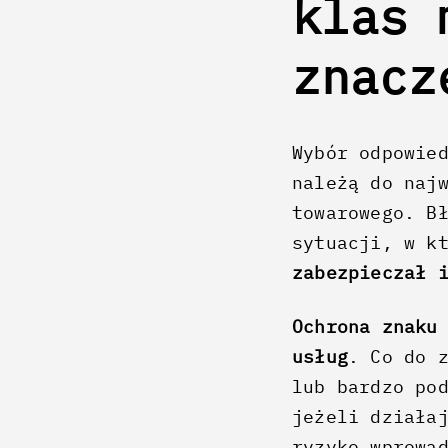
klas 
znac
Wybór odpowie
należą do naj
towarowego. B
sytuacji, w k
zabezpieczał 
Ochrona znaku
usług
. Co do 
lub bardzo po
jeżeli działa
ryzyko wprowa