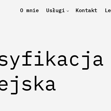
O mnie
Usługi
Kontakt
Le
toggle
child
menu
syfikacja
ejska