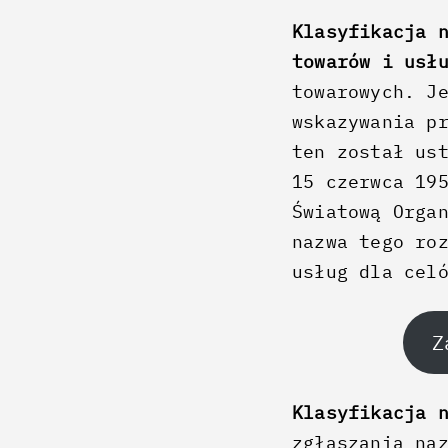
Klasyfikacja 
towarów i usł
towarowych. J
wskazywania p
ten został us
15 czerwca 19
Światową Orga
nazwa tego ro
usług dla cel
Z
Klasyfikacja 
zgłaszania na