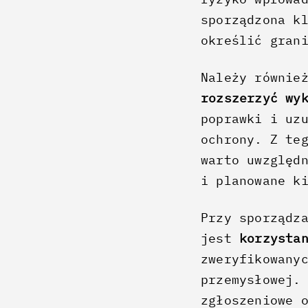
sporządzona k
określić gran
Należy równie
rozszerzyć wy
poprawki i uz
ochrony. Z te
warto uwzględ
i planowane k
Przy sporządz
jest
korzysta
zweryfikowany
przemysłowej.
zgłoszeniowe 