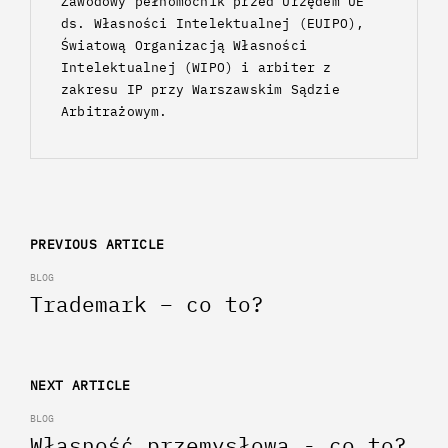
Zawodowy pełnomocnik przed Urzędem UE
ds. Własności Intelektualnej (EUIPO),
Światową Organizacją Własności
Intelektualnej (WIPO) i arbiter z
zakresu IP przy Warszawskim Sądzie
Arbitrażowym.
Nawigacja
PREVIOUS ARTICLE
po
BLOG
Trademark – co to?
wpisach
NEXT ARTICLE
BLOG
Własność przemysłowa - co to?