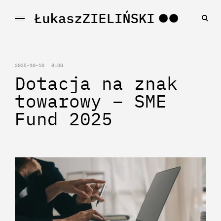
Skip
to
ope
Łukasz ZIELIŃSKI
sea
content
for
2025-10-10
BLOG
Dotacja na znak
towarowy – SME
Fund 2025